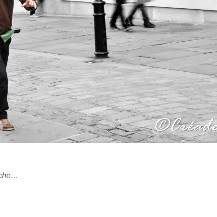
loche…