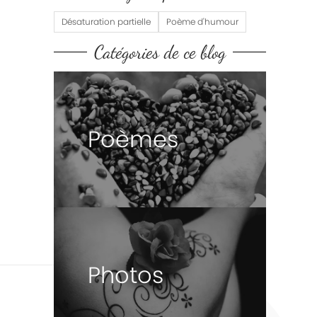
Désaturation partielle
Poème d'humour
Catégories de ce blog
Poèmes
Photos