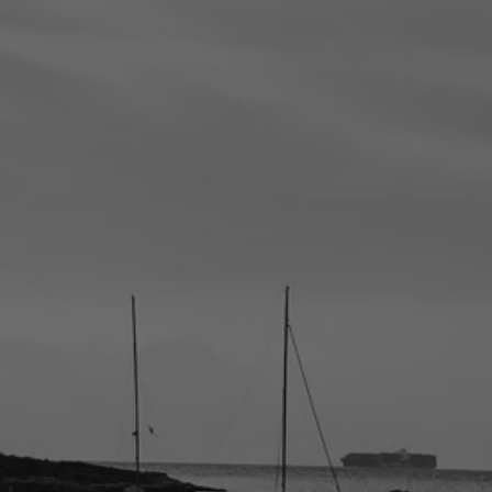
la ronde des
nombrils
A la vie, à l’amour