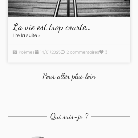
La vie est trop courte…
Lire la suite »
Poèmes
14/01/2025
2 commentaires
3
Pour aller plus loin
Qui suis-je ?