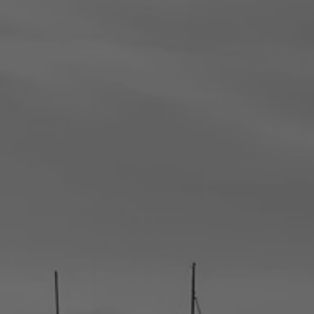
la ronde des
nombrils
A la vie, à l’amour