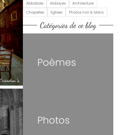
Abbatiale
Abbayes
Architecture
Chapelles
Eglises
Photos noir & blanc
Catégories de ce blog
Poèmes
Photos