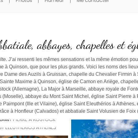
ts
Photos
Humeur
Me contacter
batiale, abbayes, chapelles et égl
ulte. J’ai ressenti les mêmes sensations et la même émotion pou
me à Quinson, que pour les plus grands. Voici les noms des lieux
tre Dame des Auzils à Gruissan, chapelle du Chevalier Firmin à
e Sainte Maxime à Quinson, église de Camon en Ariège, chapell
ostock (Allemagne), La Major à Marseille, abbaye royale de Fon
s (Moselle), abbaye du Mont Saint Michel, église Saint Pierre à
Paimpont (Ille et Vilaine), église Saint Eleuthérios à Athènes,
âce à Honfleur (Calvados) et abbatiale Saint Volusien de Foix