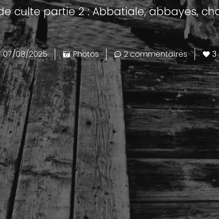
de culte partie 2 : Abbatiale, abbayes, ch
07/08/2025
Photos
2 commentaires
3