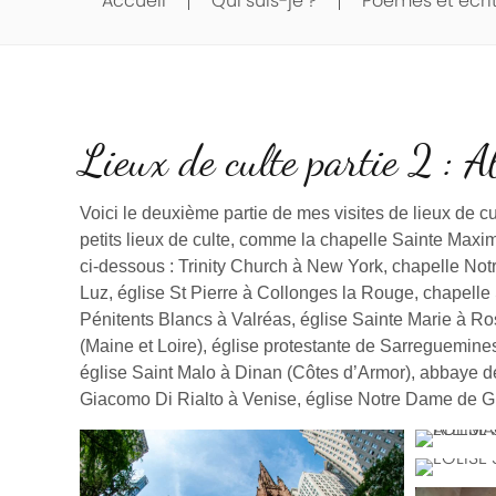
Accueil
Qui suis-je ?
Poèmes et écri
Lieux de culte partie 2 : Ab
Voici le deuxième partie de mes visites de lieux de c
petits lieux de culte, comme la chapelle Sainte Maxi
ci-dessous : Trinity Church à New York, chapelle No
Luz, église St Pierre à Collonges la Rouge, chapell
Pénitents Blancs à Valréas, église Sainte Marie à R
(Maine et Loire), église protestante de Sarreguemine
église Saint Malo à Dinan (Côtes d’Armor), abbaye de 
Giacomo Di Rialto à Venise, église Notre Dame de Gr