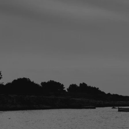
la ronde des nom
A la vie, à l’amour