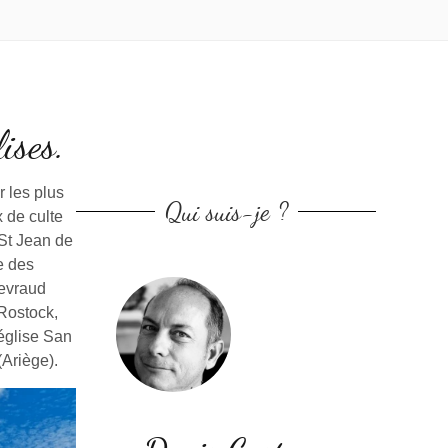
ises.
r les plus
Qui suis-je ?
 de culte
 St Jean de
e des
tevraud
 Rostock,
 église San
 (Ariège).