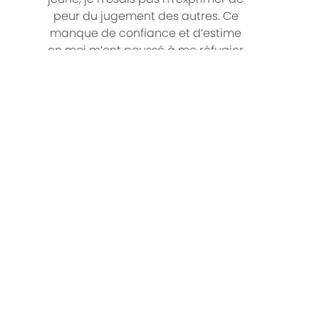
peur du jugement des autres. Ce
manque de confiance et d’estime
en moi m’ont poussé à me réfugier
dans la musique et la lecture. Cela
permettait de m’évader sans pour
autant m’extérioriser…
En savoir plus »
Tags inspirants
Architecture
Basiliques
Cathédrales
Eglises
Histoire
Photos noir & blanc
Catégories de ce blog