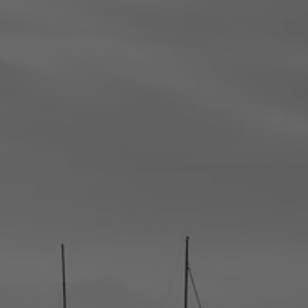
la ronde des
nombrils
A la vie, à l’amour