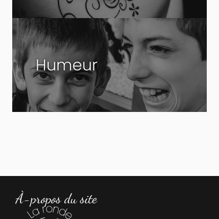
Humeur
À-propos du site