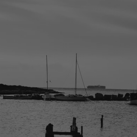
la ronde des
nombrils
A la vie, à l’amour