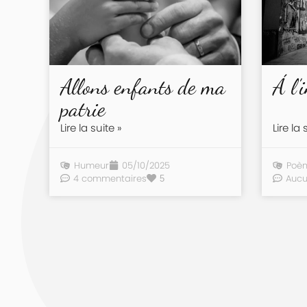
Allons enfants de ma
Á l’
patrie
Lire la suite »
Lire la 
Humeur
05/10/2025
Poè
4 commentaires
Auc
5