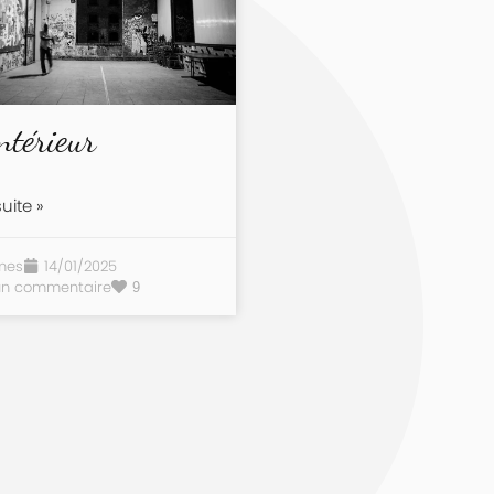
intérieur
suite »
mes
14/01/2025
un commentaire
9