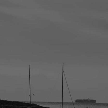
la ronde des
nombrils
A la vie, à l’amour