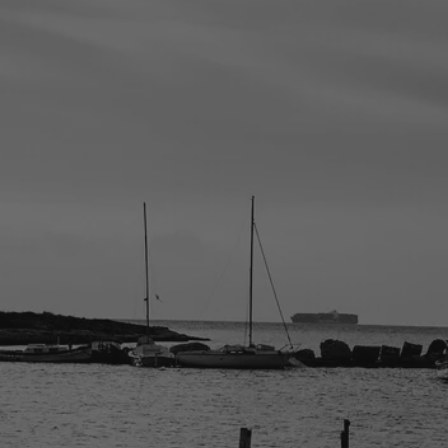
la ronde des
nombrils
A la vie, à l’amour