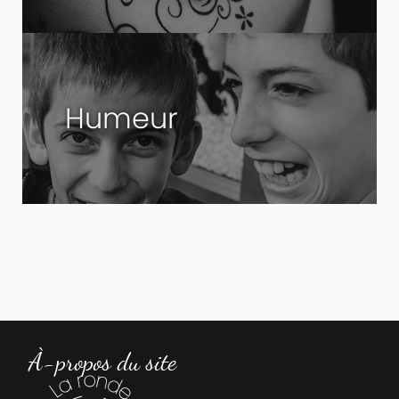
Humeur
À-propos du site