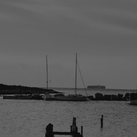
la ronde des
nombrils
A la vie, à l’amour