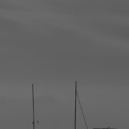
la ronde des
nombrils
A la vie, à l’amour